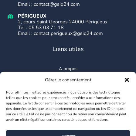
Email : contact@geiq24.com
PÉRIGUEUX
2, cours Saint Georges 24000 Périgueux
Tel :
05 53 03 71 18
Email : contact.perigueux@geiq24.com
Liens utiles
A propos
Une solution pour les entreprises
Gérer le consentement
Un accompagnement pour les salariés
Offres d’emploi
Pour offrir les meilleures expériences, nous utilisons des technologies
Contact
telles que les cookies pour stocker et/ou accéder aux informations des
appareils. Le fait de consentir à ces technologies nous permettra de traiter
Mentions légales
des données telles que le comportement de navigation ou les ID uniques
CGU
sur ce site. Le fait de ne pas consentir ou de retirer son consentement peut
avoir un effet négatif sur certaines caractéristiques et fonctions.