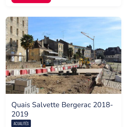
BTP
REPART,
LE
BTP
EMBAUCHE,
LE
BTP
FORME
Quais Salvette Bergerac 2018-
2019
ACUALITÉS