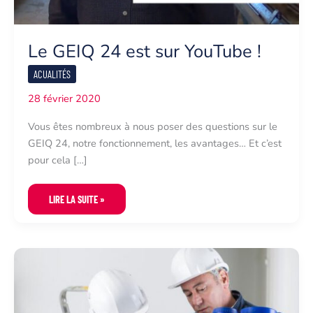
Le GEIQ 24 est sur YouTube !
ACUALITÉS
28 février 2020
Vous êtes nombreux à nous poser des questions sur le
GEIQ 24, notre fonctionnement, les avantages… Et c’est
pour cela […]
LE
LIRE LA SUITE »
GEIQ
24
EST
SUR
YOUTUBE
!