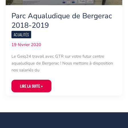
Parc Aqualudique de Bergerac
2018-2019
ACUALITÉS
19 février 2020
Le Geiq24 travail avec GTR sur votre futur centre
aqualudique de Bergerac ! Nous mettons à disposition
nos salariés du
PARC
LIRE LA SUITE »
AQUALUDIQUE
DE
BERGERAC
2018-
2019