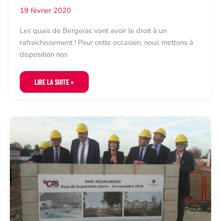
19 février 2020
Les quais de Bergerac vont avoir le droit à un
rafraichissement ! Pour cette occasion, nous mettons à
disposition nos
QUAIS
LIRE LA SUITE »
SALVETTE
BERGERAC
2018-
2019